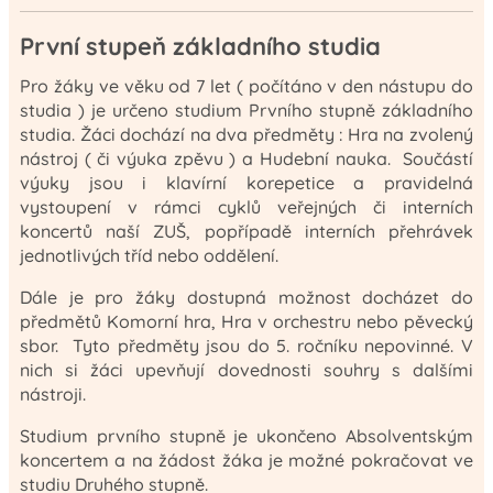
První stupeň základního studia
Pro žáky ve věku od 7 let ( počítáno v den nástupu do
studia ) je určeno studium Prvního stupně základního
studia. Žáci dochází na dva předměty : Hra na zvolený
nástroj ( či výuka zpěvu ) a Hudební nauka. Součástí
výuky jsou i klavírní korepetice a pravidelná
vystoupení v rámci cyklů veřejných či interních
koncertů naší ZUŠ, popřípadě interních přehrávek
jednotlivých tříd nebo oddělení.
Dále je pro žáky dostupná možnost docházet do
předmětů Komorní hra, Hra v orchestru nebo pěvecký
sbor. Tyto předměty jsou do 5. ročníku nepovinné. V
nich si žáci upevňují dovednosti souhry s dalšími
nástroji.
Studium prvního stupně je ukončeno Absolventským
koncertem a na žádost žáka je možné pokračovat ve
studiu Druhého stupně.