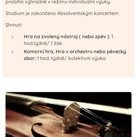
probíhá výhradně v režimu individuální výuky.
Studium je zakončeno Absolventským koncertem.
Shrnutí:
Hra na zvolený nástroj ( nebo zpěv )
: 1
hod.týdně/ 1 žák.
Komorní hra, Hra v orchestru nebo pěvecký
sbor:
1 hod. týdně/ kolektivní výuka