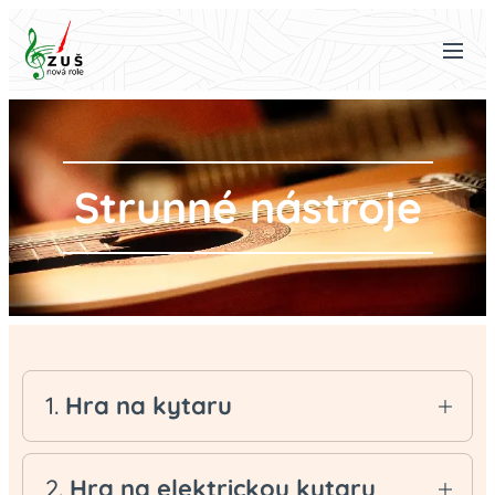
Strunné nástroje
1.
Hra na kytaru
Kytara patří v současné době k
nejoblíbenějším a nejrozšířenějším hudebním
2.
Hra na elektrickou kytaru